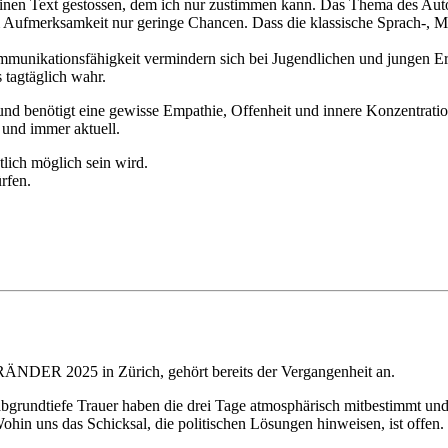
 einen Text gestossen, dem ich nur zustimmen kann. Das Thema des Au
 Aufmerksamkeit nur geringe Chancen. Dass die klassische Sprach-, M
ommunikationsfähigkeit vermindern sich bei Jugendlichen und jungen
 tagtäglich wahr.
d und benötigt eine gewisse Empathie, Offenheit und innere Konzentrat
 und immer aktuell.
tlich möglich sein wird.
rfen.
 2025 in Zürich, gehört bereits der Vergangenheit an.
grundtiefe Trauer haben die drei Tage atmosphärisch mitbestimmt und 
. Wohin uns das Schicksal, die politischen Lösungen hinweisen, ist offen.