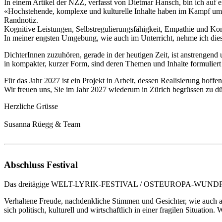
In einem Artikel der NZZ, verfasst von Dietmar Hansch, bin ich auf
«Hochstehende, komplexe und kulturelle Inhalte haben im Kampf um
Randnotiz.
Kognitive Leistungen, Selbstregulierungsfähigkeit, Empathie und K
In meiner engsten Umgebung, wie auch im Unterricht, nehme ich dies
DichterInnen zuzuhören, gerade in der heutigen Zeit, ist anstrengen
in kompakter, kurzer Form, sind deren Themen und Inhalte formuliert
Für das Jahr 2027 ist ein Projekt in Arbeit, dessen Realisierung hoffen
Wir freuen uns, Sie im Jahr 2027 wiederum in Zürich begrüssen zu dü
Herzliche Grüsse
Susanna Rüegg & Team
Abschluss Festival
Das dreitägige WELT-LYRIK-FESTIVAL / OSTEUROPA-WUNDRÄNDER
Verhaltene Freude, nachdenkliche Stimmen und Gesichter, wie auch ab
sich politisch, kulturell und wirtschaftlich in einer fragilen Situation