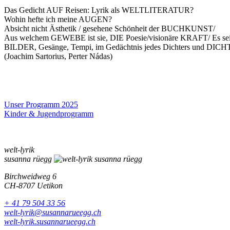
Das Gedicht AUF Reisen:
Lyrik als WELTLITERATUR?
Wohin hefte ich
meine AUGEN?
Absicht nicht
Ästhetik
/ gesehene
Schönheit der BUCHKUNST
/
Aus welchem
GEWEBE
ist sie, DIE Poesie/visionäre
KRAFT/
Es se
BILDER,
Gesänge,
Tempi, im
Gedächtnis
jedes
Dichters und DIC
(Joachim Sartorius, Perter Nádas)
Unser Programm 2025
Kinder & Jugendprogramm
welt-lyrik
susanna rüegg
Birchweidweg 6
CH-8707 Uetikon
+ 41 79 504 33 56
welt-lyrik@susannarueegg.ch
welt-lyrik.susannarueegg.ch